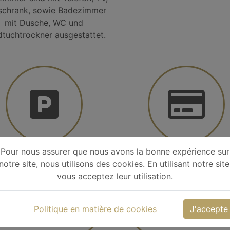
schrank, sowie Badezimmer
mit Dusche, WC und
tuchtrockner ausgestattet.
Pour nous assurer que nous avons la bonne expérience sur
Parking
mit Karte Zahle
notre site, nous utilisons des cookies. En utilisant notre site
vous acceptez leur utilisation.
Politique en matière de cookies
J'accepte