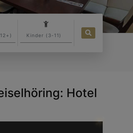
s
Childrens
Book now
iselhöring: Hotel