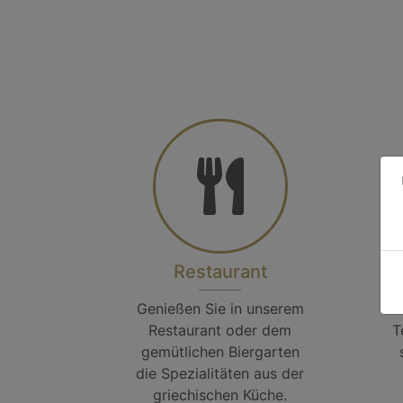
Restaurant
Genießen Sie in unserem
Restaurant oder dem
T
gemütlichen Biergarten
die Spezialitäten aus der
griechischen Küche.