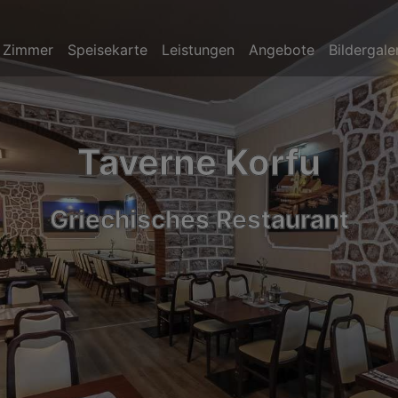
Zimmer
Speisekarte
Leistungen
Angebote
Bildergale
Hotel Korfu
ruhiges Hotel