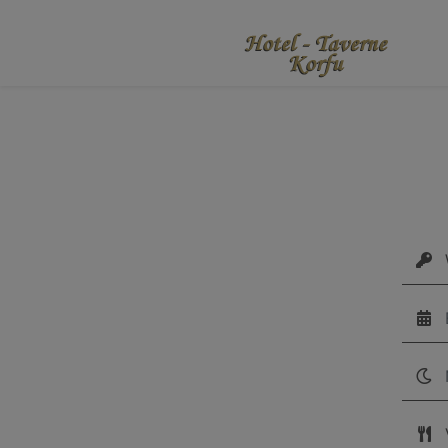
Wähl
Näc
Ver