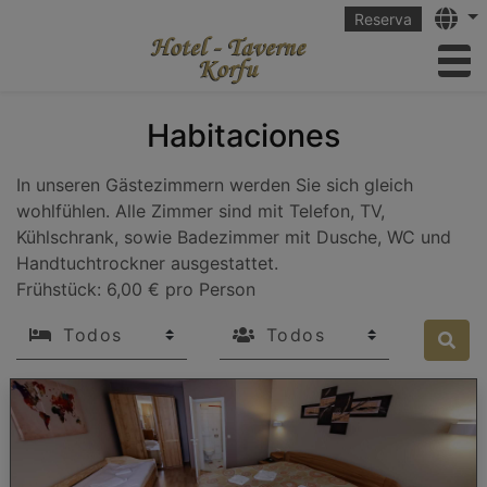
Langu
Reserva
to
Habitaciones
In unseren Gästezimmern werden Sie sich gleich
wohlfühlen. Alle Zimmer sind mit Telefon, TV,
Kühlschrank, sowie Badezimmer mit Dusche, WC und
Handtuchtrockner ausgestattet.
Frühstück: 6,00 € pro Person
beds
Guests
Sea