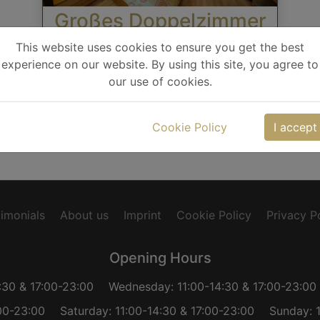
Großes Doppelzimmer
This website uses cookies to ensure you get the best
Price upon request
experience on our website. By using this site, you agree to
1
2
our use of cookies.
Book it
Cookie Policy
I accept
imonials
About us
Imprint
Cookie Policy
Privacy P
Opening Hours
:30 & 17:00-23:00
Wednesday: 11:00-14:30 & 17:00-23:00
:00-23:00
Saturday: 11:00-14:30 & 17:00-23:00
Sunday: 1