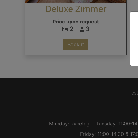
Deluxe Zimmer
Price upon request
2
3
Book it
Test
Monday: Ruhetag
Tuesday: 11:00-14
Friday: 11:00-14:30 & 17