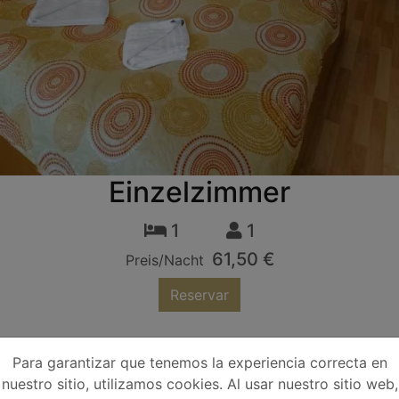
Einzelzimmer
1
1
61,50 €
Preis/Nacht
Reservar
t über einen Balkon und einen eigenen Eingang.
Para garantizar que tenemos la experiencia correcta en
nuestro sitio, utilizamos cookies. Al usar nuestro sitio web,
In Ihrem eigenen Bad