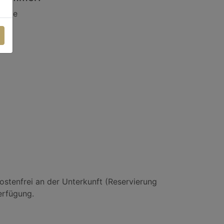
dukte
che
ostenfrei an der Unterkunft (Reservierung
Verfügung.