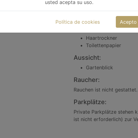
usted acepta su uso.
Kostenlose Pflegepro
WC
Política de cookies
Acepto
Badewanne oder Dus
Handtücher
Haartrockner
Toilettenpapier
Aussicht:
Gartenblick
Raucher:
Rauchen ist nicht gestattet.
Parkplätze:
Private Parkplätze stehen k
ist nicht erforderlich) zur 