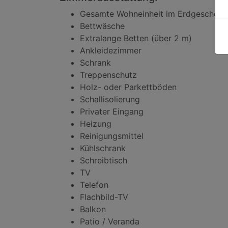
Gesamte Wohneinheit im Erdgeschoss
Bettwäsche
Extralange Betten (über 2 m)
Ankleidezimmer
Schrank
Treppenschutz
Holz- oder Parkettböden
Schallisolierung
Privater Eingang
Heizung
Reinigungsmittel
Kühlschrank
Schreibtisch
TV
Telefon
Flachbild-TV
Balkon
Patio / Veranda