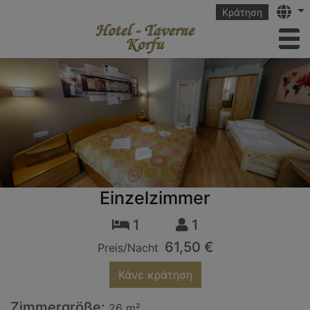
Langu
Κράτηση
to
Einzelzimmer
1
1
61,50 €
Preis/Nacht
Κάνε κράτηση
Zimmergröße:
26 m²