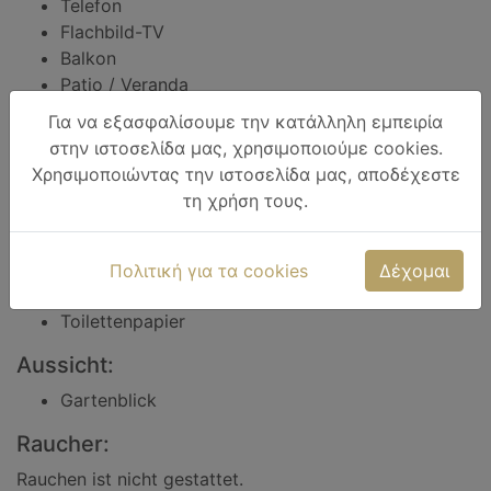
Telefon
Flachbild-TV
Balkon
Patio / Veranda
Wäscheständer
Για να εξασφαλίσουμε την κατάλληλη εμπειρία
στην ιστοσελίδα μας, χρησιμοποιούμε cookies.
In Ihrem eigenen Badezimmer:
Χρησιμοποιώντας την ιστοσελίδα μας, αποδέχεστε
Kostenlose Pflegeprodukte
τη χρήση τους.
WC
Badewanne oder Dusche
Handtücher
Πολιτική για τα cookies
Δέχομαι
Haartrockner
Toilettenpapier
Aussicht:
Gartenblick
Raucher:
Rauchen ist nicht gestattet.