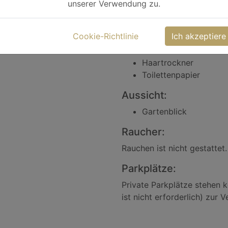
unserer Verwendung zu.
Kostenlose Pflegepro
WC
Cookie-Richtlinie
Ich akzeptiere
Badewanne oder Dus
Handtücher
Haartrockner
Toilettenpapier
Aussicht:
Gartenblick
Raucher:
Rauchen ist nicht gestattet.
Parkplätze:
Private Parkplätze stehen k
ist nicht erforderlich) zur 