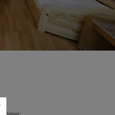
n
ezimmer: