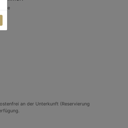
dukte
che
ostenfrei an der Unterkunft (Reservierung
Verfügung.