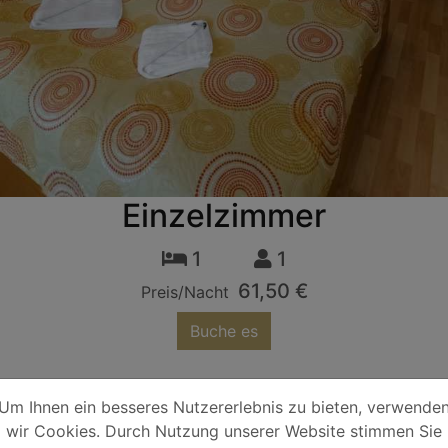
Einzelzimmer
1
1
61,50 €
Preis/Nacht
Buche es
t über einen Balkon und einen eigenen Eingang.
Um Ihnen ein besseres Nutzererlebnis zu bieten, verwende
wir Cookies. Durch Nutzung unserer Website stimmen Sie
In Ihrem eigenen Bad