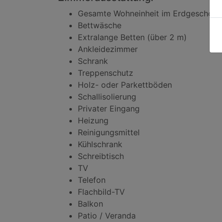
Gesamte Wohneinheit im Erdgeschoss
Bettwäsche
Extralange Betten (über 2 m)
Ankleidezimmer
Schrank
Treppenschutz
Holz- oder Parkettböden
Schallisolierung
Privater Eingang
Heizung
Reinigungsmittel
Kühlschrank
Schreibtisch
TV
Telefon
Flachbild-TV
Balkon
Patio / Veranda