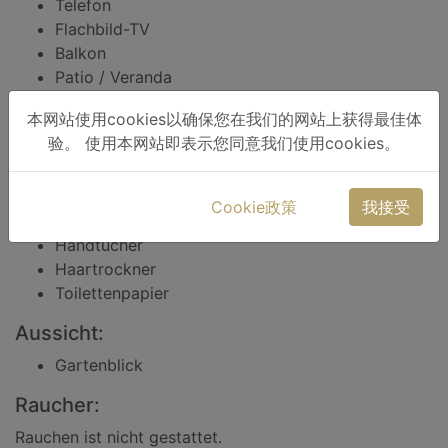
Telefon
Flachbild-TV
Balkon
Patio / Veranda
Wäscheständer
本网站使用cookies以确保您在我们的网站上获得最佳体
In Ihrem eigenen Badezimmer:
验。 使用本网站即表示您同意我们使用cookies。
Kostenlose Pflegeprodukte
WC
Cookie政策
我接受
Badewanne oder Dusche
Handtücher
Haartrockner
Toilettenpapier
Aussicht:
Gartenblick
Raucher:
Rauchen ist nicht gestattet.