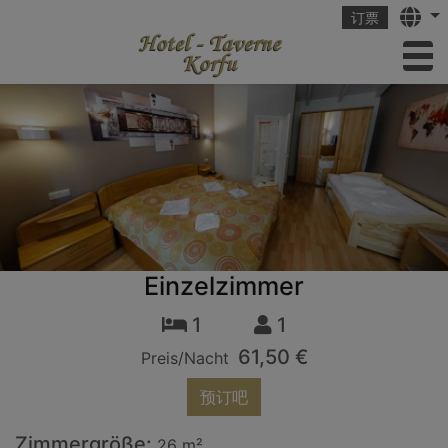
Langu
订票
to
Einzelzimmer
1
1
61,50 €
Preis/Nacht
预订吧
Zimmergröße:
26 m²