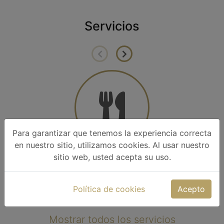
Servicios
Para garantizar que tenemos la experiencia correcta
en nuestro sitio, utilizamos cookies. Al usar nuestro
Restaurant
sitio web, usted acepta su uso.
Genießen Sie in unserem Restaurant oder dem
Al
gemütlichen Biergarten die Spezialitäten aus der
Ba
Política de cookies
Acepto
griechischen Küche.
Mostrar todos los servicios