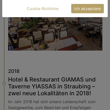
Cookie-Richtlinie
Ich akzeptiere
2018
Hotel & Restaurant GIAMAS und
Taverne YIASSAS in Straubing –
zwei neue Lokalitäten in 2018!
Im Jahr 2018 hat sich unsere Leidenschaft zum
Gastgewerbe, zum Bewirten und Empfangen