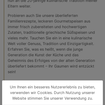
nun an die 20-jährige kulinarische Tradition meiner
Eltern weiter.
Probieren auch Sie unsere überlieferten
Familienrezepte, leckeren Gourmetspeisen aus
immer frisch zubereiteten und hochwertigen
Zutaten, traditionelle griechische Süßspeisen und
vieles mehr. Tauchen Sie ein in eine kulinarische
Welt voller Genuss, Tradition und Einzigartigkeit.
Erfahren Sie, was es heißt, wenn die junge
Generation die Kunst der Küche und das
Geheimnis des Erfolges von der alten Generation
überliefert bekommt – Ihr Gaumen wird entzückt
sein!
Um Ihnen ein besseres Nutzererlebnis zu bieten,
verwenden wir Cookies. Durch Nutzung unserer
Website stimmen Sie unserer Verwendung zu.